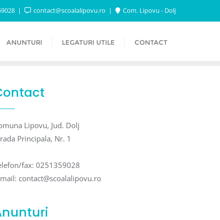
59028
contact@scoalalipovu.ro
Com. Lipovu - Dolj
ANUNTURI
LEGATURI UTILE
CONTACT
Contact
omuna Lipovu, Jud. Dolj
trada Principala, Nr. 1
elefon/fax: 0251359028
-mail: contact@scoalalipovu.ro
Anunturi