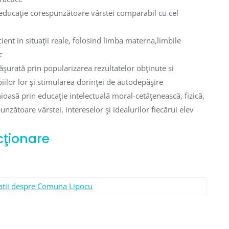
 educaţie corespunzătoare vârstei comparabil cu cel
ient in situaţii reale, folosind limba materna,limbile
c
sfăşurată prin popularizarea rezultatelor obţinute si
piilor lor şi stimularea dorinţei de autodepăşire
ioasă prin educaţie intelectuală moral-cetăţenească, fizică,
unzătoare vârstei, intereselor şi idealurilor fiecărui elev
cţionare
atii despre Comuna Lipocu