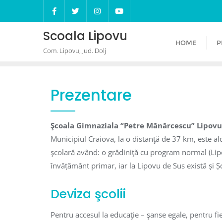
Skip
to
content
Scoala Lipovu
HOME
P
Com. Lipovu, Jud. Dolj
Prezentare
Şcoala Gimnaziala “Petre Mănărcescu” Lipovu
Municipiul Craiova, la o distanţă de 37 km, este al
şcolară având: o grădiniţă cu program normal (Lipo
învățământ primar, iar la Lipovu de Sus există și 
Deviza şcolii
Pentru accesul la educaţie – şanse egale, pentru fi