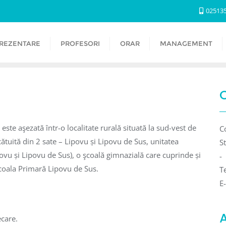
02513
REZENTARE
PROFESORI
ORAR
MANAGEMENT
este aşezată într-o localitate rurală situată la sud-vest de
C
cătuită din 2 sate – Lipovu și Lipovu de Sus, unitatea
S
vu și Lipovu de Sus), o şcoală gimnazială care cuprinde și
-
Școala Primară Lipovu de Sus.
T
E
ecare.