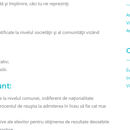
 şi împlinire, căci tu ne reprezinţi.
A
V
A
ificate la nivelul societăţii şi al comunităţii vizând
C
ativ;
lii.
E
I
unt:
Vi
e la nivelul comunei, indiferent de naţionalitate
 procentul de reuşita la admiterea în liceu să fie cat mai
tive ale elevilor pentru obţinerea de rezultate deosebite
practice