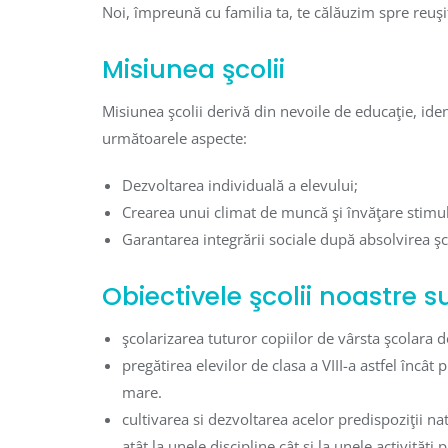
Noi, împreună cu familia ta, te călăuzim spre reuşită
Misiunea şcolii
Misiunea şcolii derivă din nevoile de educaţie, ident
următoarele aspecte:
Dezvoltarea individuală a elevului;
Crearea unui climat de muncă şi învăţare stimul
Garantarea integrării sociale după absolvirea şco
Obiectivele şcolii noastre s
şcolarizarea tuturor copiilor de vârsta şcolara d
pregătirea elevilor de clasa a VIII-a astfel încât
mare.
cultivarea si dezvoltarea acelor predispoziţii na
atât la unele discipline cât si la unele activităţi 